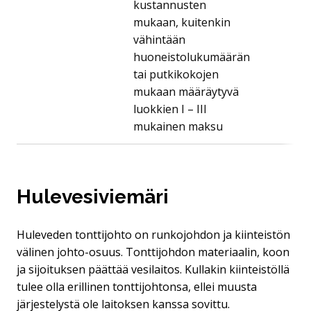
kustannusten
mukaan, kuitenkin
vähintään
huoneistolukumäärän
tai putkikokojen
mukaan määräytyvä
luokkien I – III
mukainen maksu
Hulevesiviemäri
Huleveden tonttijohto on runkojohdon ja kiinteistön
välinen johto-osuus. Tonttijohdon materiaalin, koon
ja sijoituksen päättää vesilaitos. Kullakin kiinteistöllä
tulee olla erillinen tonttijohtonsa, ellei muusta
järjestelystä ole laitoksen kanssa sovittu.