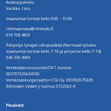
Asiakaspalvelu:
Varikko 1.krs
maanantai-torstai kello 9.00 – 15.00
riihimaenvesi@riihimaki.fi
019 758 4855
Päivystys työajan ulkopuolella (Normaali työaika
maanantai-torstai kello 7-16 ja perjantai kello 7-14)
040 330 4969
Verkkolaskutusosoite/OVT-tunnus
003701525634100
Verkkolaskuoperaattori CGI Oy, 003703575029
Riihimäen Veden y-tunnus 0152563-4
Pikalinkit