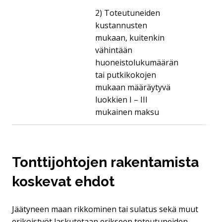
2) Toteutuneiden
kustannusten
mukaan, kuitenkin
vähintään
huoneistolukumäärän
tai putkikokojen
mukaan määräytyvä
luokkien I – III
mukainen maksu
Tonttijohtojen rakentamista
koskevat ehdot
Jäätyneen maan rikkominen tai sulatus sekä muut
erikoistyöt laskutetaan erikseen toteutuneiden