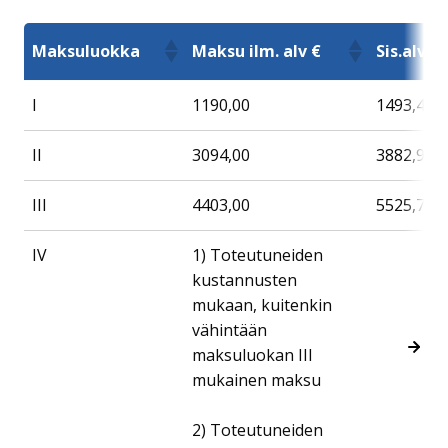
Maksuluokka
Maksu ilm. alv €
Sis.alv 2
I
1190,00
1493,45
II
3094,00
3882,97
III
4403,00
5525,77
IV
1) Toteutuneiden
kustannusten
mukaan, kuitenkin
vähintään
maksuluokan III
mukainen maksu
2) Toteutuneiden