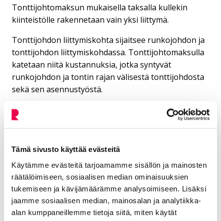
Tonttijohtomaksun mukaisella taksalla kullekin
kiinteistölle rakennetaan vain yksi liittymä.
Tonttijohdon liittymiskohta sijaitsee runkojohdon ja
tonttijohdon liittymiskohdassa. Tonttijohtomaksulla
katetaan niitä kustannuksia, jotka syntyvät
runkojohdon ja tontin rajan välisestä tonttijohdosta
sekä sen asennustyöstä.
Huleveden
tonttijohtomaksuluokat
Tämä sivusto käyttää evästeitä
Maksuluokka I
Käytämme evästeitä tarjoamamme sisällön ja mainosten
räätälöimiseen, sosiaalisen median ominaisuuksien
tukemiseen ja kävijämäärämme analysoimiseen. Lisäksi
Omakoti- ja paritalot
jaamme sosiaalisen median, mainosalan ja analytiikka-
alan kumppaneillemme tietoja siitä, miten käytät