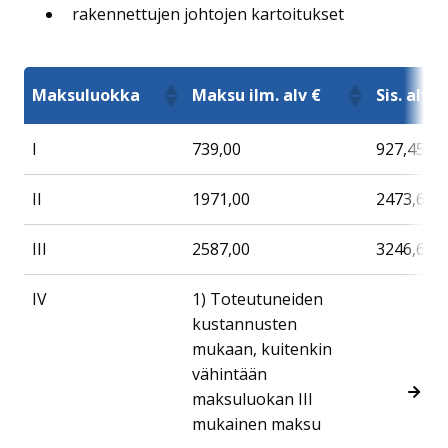
rakennettujen johtojen kartoitukset
Maksuluokka
Maksu ilm. alv €
Sis. alv 
I
739,00
927,45
II
1971,00
2473,61
III
2587,00
3246,69
IV
1) Toteutuneiden
kustannusten
mukaan, kuitenkin
vähintään
maksuluokan III
mukainen maksu