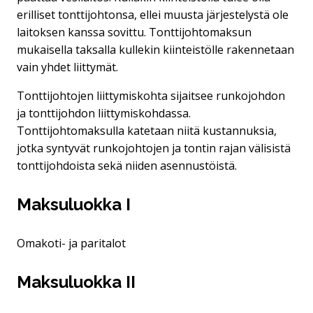
erilliset tonttijohtonsa, ellei muusta järjestelystä ole
laitoksen kanssa sovittu. Tonttijohtomaksun
mukaisella taksalla kullekin kiinteistölle rakennetaan
vain yhdet liittymät.
Tonttijohtojen liittymiskohta sijaitsee runkojohdon
ja tonttijohdon liittymiskohdassa.
Tonttijohtomaksulla katetaan niitä kustannuksia,
jotka syntyvät runkojohtojen ja tontin rajan välisistä
tonttijohdoista sekä niiden asennustöistä.
Maksuluokka I
Omakoti- ja paritalot
Maksuluokka II