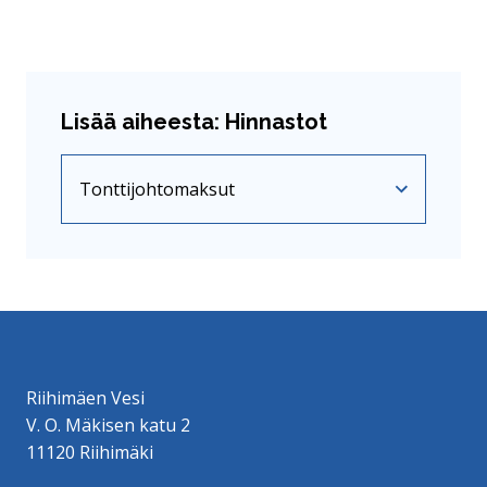
Lisää aiheesta: Hinnastot
Tonttijohtomaksut
Nykyinen sivu
Klikkaa käyttääksesi valikkoa
Riihimäen Vesi
V. O. Mäkisen katu 2
11120 Riihimäki