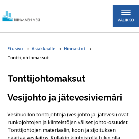
Hyppää sisältöön
VALIKKO
Etusivu
Asiakkaalle
Hinnastot
Tonttijohtomaksut
Tonttijohtomaksut
Vesijohto ja jätevesiviemäri
Vesihuollon tonttijohtoja (vesijohto ja jätevesi) ovat
runkojohtojen ja kiinteistöjen väliset johto-osuudet.
Tonttijohtojen materiaalin, koon ja sijoituksen
päättää vesilaitos. Kullakin kiinteistöllä tulee olla