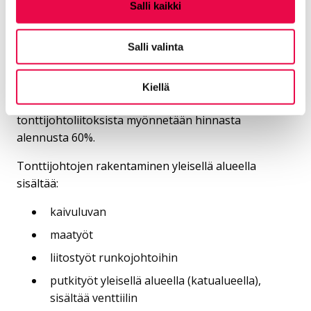
Salli kaikki
Huleveden tonttijohtomaksu
Salli valinta
* Vesihuollon saneerausalueilla saneerausta
Kiellä
seuraavan vuoden loppuun mennessä tehdyistä
tonttijohtoliitoksista myönnetään hinnasta
alennusta 60%.
Tonttijohtojen rakentaminen yleisellä alueella
sisältää:
kaivuluvan
maatyöt
liitostyöt runkojohtoihin
putkityöt yleisellä alueella (katualueella),
sisältää venttiilin