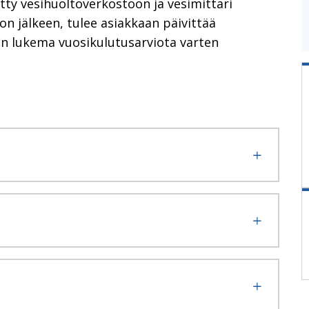
tetty vesihuoltoverkostoon ja vesimittari
n jälkeen, tulee asiakkaan päivittää
rin lukema vuosikulutusarviota varten