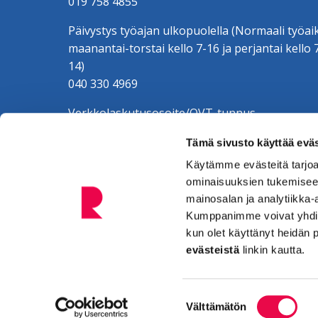
019 758 4855
Päivystys työajan ulkopuolella (Normaali työai
maanantai-torstai kello 7-16 ja perjantai kello 
14)
040 330 4969
Verkkolaskutusosoite/OVT-tunnus
003701525634100
Tämä sivusto käyttää eväs
Verkkolaskuoperaattori CGI Oy, 003703575029
Riihimäen Veden y-tunnus 0152563-4
Käytämme evästeitä tarjoa
ominaisuuksien tukemisee
mainosalan ja analytiikka-
Kumppanimme voivat yhdistää 
kun olet käyttänyt heidän 
evästeistä
linkin kautta.
Tietosuoja. (Riihimäki.fi.)
Saavutettavuusselo
Tietoa evästeistä. (Riihimäki.fi.)
Suostumuksen
Välttämätön
valinta