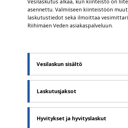
Vesilaskutus alkaa, kun kiinteistö on lii
asennettu. Valmiiseen kiinteistöön muuto
laskutustiedot sekä ilmoittaa vesimitta
Riihimäen Veden asiakaspalveluun.
Vesilaskun sisältö
Laskutusjaksot
Hyvitykset ja hyvityslaskut