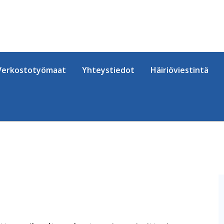
Verkostotyömaat
Yhteystiedot
Häiriöviestintä