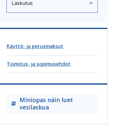
Laskutus
Nykyinen sivu
Klikkaa käyttääksesi valikkoa
Käyttö- ja perusmaksut
Toimitus- ja sopimusehdot
Miniopas näin luet
vesilaskua