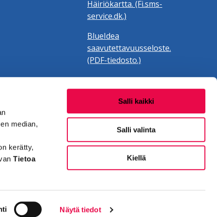
Häiriökartta. (Fi.sms-
service.dk.)
BlueIdea
saavutettavuusseloste.
(PDF-tiedosto.)
Salli kaikki
an
sen median,
Salli valinta
on kerätty,
Kiellä
evan
Tietoa
ti
Näytä tiedot