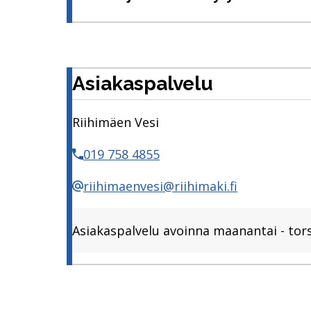
Asiakaspalvelu
Riihimäen Vesi
019 758 4855
riihimaenvesi@riihimaki.fi
Asiakaspalvelu avoinna maanantai - torst