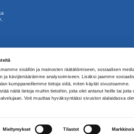
ka
7-
teitä
mamme sisällön ja mainosten räätälöimiseen, sosiaalisen medi
n ja kävijämäärämme analysoimiseen. Lisäksi jaamme sosiaali
alan kumppaneillemme tietoja siitä, miten käytät sivustoamme.
näitä tietoja muihin tietoihin, joita olet antanut heille tai joita 
palvelujaan. Voit muuttaa hyväksyntääsi sivuston alalaidassa ol
ste. (Riihimäki.fi.)
Mieltymykset
Tilastot
Markkinoin