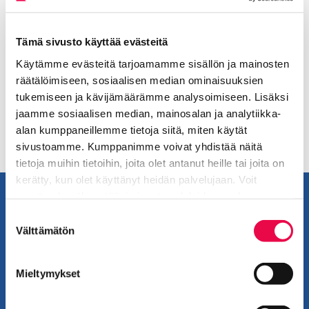
Tämä sivusto käyttää evästeitä
Lisää aiheesta: Asiakkaalle
Käytämme evästeitä tarjoamamme sisällön ja mainosten
räätälöimiseen, sosiaalisen median ominaisuuksien
Toimitus- ja sopimusehdot
tukemiseen ja kävijämäärämme analysoimiseen. Lisäksi
Nykyinen sivu
Klikkaa käyttääksesi valikkoa
jaamme sosiaalisen median, mainosalan ja analytiikka-
alan kumppaneillemme tietoja siitä, miten käytät
sivustoamme. Kumppanimme voivat yhdistää näitä
tietoja muihin tietoihin, joita olet antanut heille tai joita on
kerätty, kun olet käyttänyt heidän palvelujaan. Voit
muuttaa hyväksyntääsi sivuston alalaidassa olevan
Tietoa evästeistä
linkin kautta.
Suostumuksen
Riihimäen Vesi
Välttämätön
valinta
V. O. Mäkisen katu 2
11120 Riihimäki
Mieltymykset
Asiakaspalvelu:
Varikko 1.krs