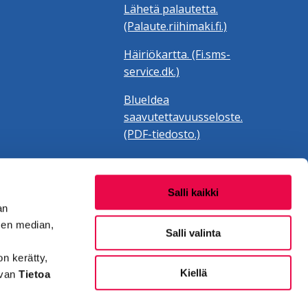
Lähetä palautetta.
(Palaute.riihimaki.fi.)
Häiriökartta. (Fi.sms-
service.dk.)
BlueIdea
saavutettavuusseloste.
(PDF-tiedosto.)
Salli kaikki
an
sen median,
Salli valinta
on kerätty,
Kiellä
evan
Tietoa