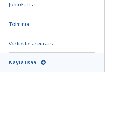
Johtokartta
Toiminta
Verkostosaneeraus
Näytä lisää