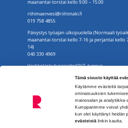
maanantai-torstai kello 9.00 – 15.00
riihimaenvesi@riihimaki.fi
019 758 4855
Päivystys työajan ulkopuolella (Normaali työai
maanantai-torstai kello 7-16 ja perjantai kello 
14)
040 330 4969
Verkkolaskutusosoite/OVT-tunnus
003701525634100
Tämä sivusto käyttää eväs
Verkkolaskuoperaattori CGI Oy, 003703575029
Riihimäen Veden y-tunnus 0152563-4
Käytämme evästeitä tarjoa
ominaisuuksien tukemisee
mainosalan ja analytiikka-
Kumppanimme voivat yhdistää 
kun olet käyttänyt heidän 
evästeistä
linkin kautta.
Tietosuoja. (Riihimäki.fi.)
Saavutettavuusselo