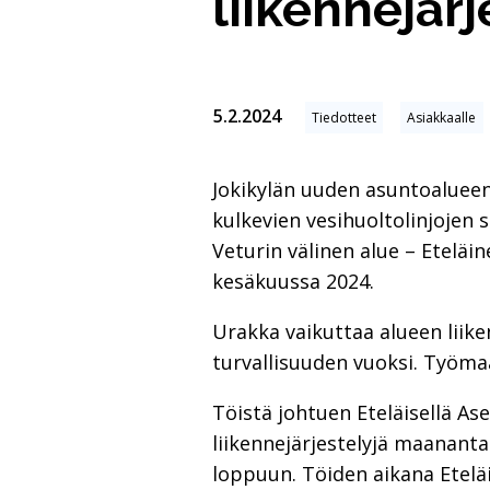
liikennejär
5.2.2024
Tiedotteet
Asiakkaalle
Jokikylän uuden asuntoalueen 
kulkevien vesihuoltolinjojen s
Veturin välinen alue – Etelä
kesäkuussa 2024.
Urakka vaikuttaa alueen liike
turvallisuuden vuoksi. Työma
Töistä johtuen Eteläisellä As
liikennejärjestelyjä maanantai
loppuun. Töiden aikana Eteläi