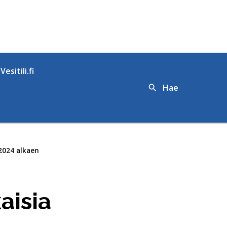
Vesitili.fi
Hae
.2024 alkaen
aisia