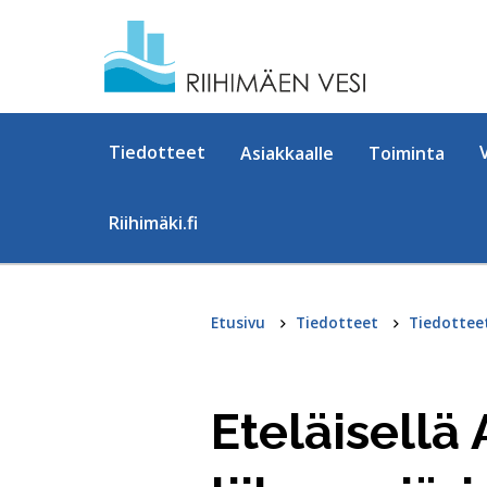
Hyppää sisältöön
Tiedotteet
Asiakkaalle
Toiminta
Riihimäki.fi
Etusivu
Tiedotteet
Tiedottee
Eteläisellä