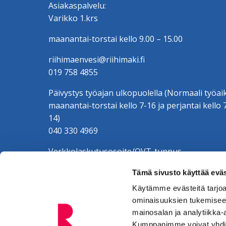
Asiakaspalvelu:
Varikko 1.krs
maanantai-torstai kello 9.00 – 15.00
riihimaenvesi@riihimaki.fi
019 758 4855
Päivystys työajan ulkopuolella (Normaali työai
maanantai-torstai kello 7-16 ja perjantai kello 
14)
040 330 4969
Verkkolaskutusosoite/OVT-tunnus
003701525634100
Tämä sivusto käyttää eväs
Verkkolaskuoperaattori CGI Oy, 003703575029
Riihimäen Veden y-tunnus 0152563-4
Käytämme evästeitä tarjoa
ominaisuuksien tukemisee
mainosalan ja analytiikka-
Kumppanimme voivat yhdistää 