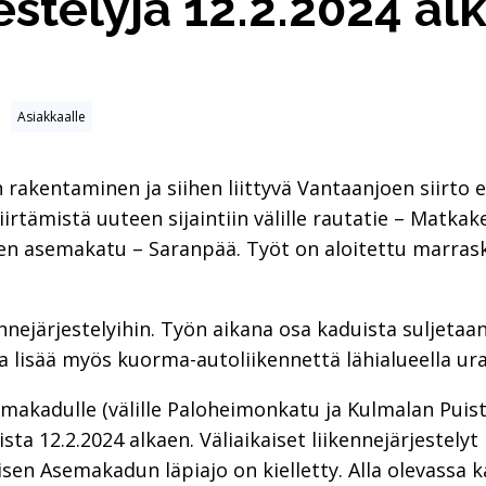
jestelyjä 12.2.2024 al
Asiakkaalle
rakentaminen ja siihen liittyvä Vantaanjoen siirto ed
iirtämistä uuteen sijaintiin välille rautatie – Matk
inen asemakatu – Saranpää. Työt on aloitettu marras
nnejärjestelyihin. Työn aikana osa kaduista suljetaan
a lisää myös kuorma-autoliikennettä lähialueella ur
emakadulle (välille Paloheimonkatu ja Kulmalan Puisto
sta 12.2.2024 alkaen. Väliaikaiset liikennejärjestely
sen Asemakadun läpiajo on kielletty. Alla olevassa ka