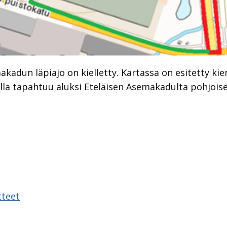
kadun läpiajo on kielletty. Kartassa on esitetty kie
oilla tapahtuu aluksi Eteläisen Asemakadulta pohjo
sAppissa
tteet