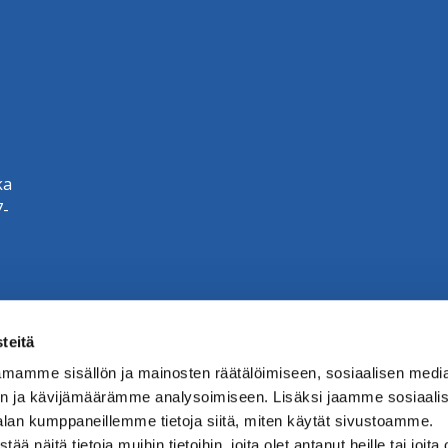
ka
7-
teitä
mamme sisällön ja mainosten räätälöimiseen, sosiaalisen medi
n ja kävijämäärämme analysoimiseen. Lisäksi jaamme sosiaali
alan kumppaneillemme tietoja siitä, miten käytät sivustoamme.
näitä tietoja muihin tietoihin, joita olet antanut heille tai joita 