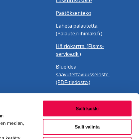
Laskutusosoite
Päätöksenteko
Lähetä palautetta.
(Palaute.riihimaki.fi.)
Häiriökartta. (Fi.sms-
service.dk.)
BlueIdea
saavutettavuusseloste.
(PDF-tiedosto.)
Salli kaikki
an
sen median,
Salli valinta
on kerätty,