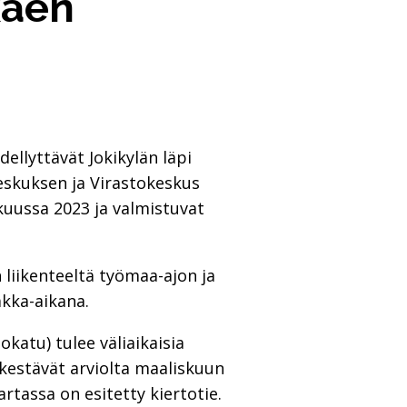
kaen
ellyttävät Jokikylän läpi
akeskuksen ja Virastokeskus
kuussa 2023 ja valmistuvat
 liikenteeltä työmaa-ajon ja
akka-aikana.
katu) tulee väliaikaisia
t kestävät arviolta maaliskuun
rtassa on esitetty kiertotie.