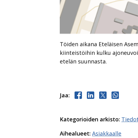
Töiden aikana Eteläisen Asema
kiinteistöihin kulku ajoneuv
etelän suunnasta.
Jaa Facebookissa
Jaa LinkedInissä
Jaa X:ssä
Jaa Wha
Jaa:
Kategorioiden arkisto:
Tiedo
Aihealueet:
Asiakkaalle