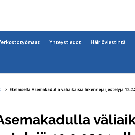
Verkostotyömaat
Yhteystiedot
Häiriöviestintä
t
Eteläisellä Asemakadulla väliaikaisia liikennejärjestelyjä 12.2
 Asemakadulla väliaik