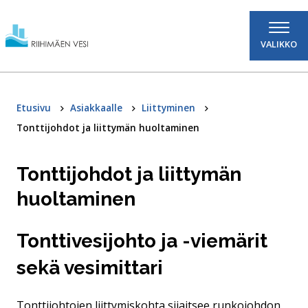
Hyppää sisältöön
VALIKKO
Etusivu
Asiakkaalle
Liittyminen
Tonttijohdot ja liittymän huoltaminen
Tonttijohdot ja liittymän
huoltaminen
Tonttivesijohto ja -viemärit
sekä vesimittari
Tonttijohtojen liittymiskohta sijaitsee runkojohdon