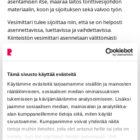
asentamisen itse, määrää laitos tonttivesijohdon
materiaalin, koon ja sijoituksen sekä valvoo työn.
Vesimittari tulee sijoittaa niin, että se on helposti
asennettavissa, luettavissa ja vaihdettavissa.
Kiinteistön vesimittari asennetaan välittömästi
perusmuurin sisäpuolelle lattiakaivolliseen tilaan.
Vesimittarin liitostyön tekee aina Riihimäen Vesi.
Vesimittarin asennuksissa käytetään ko. mittarille
soveltuvaa asennustelinettä, jonka liittyjä kiinnittää
Tämä sivusto käyttää evästeitä
seinään tai lattiaan. Asennustelinettä ei saa poistaa
Käytämme evästeitä tarjoamamme sisällön ja mainosten
tai muuttaa. Mikäli vesimittari asennetaan ennen
räätälöimiseen, sosiaalisen median ominaisuuksien
kuin vesimittaritila on valmis, rakentaa liittyjä
tukemiseen ja kävijämäärämme analysoimiseen. Lisäksi
mittarille tukevan telineen. Rakennusaikainen
jaamme sosiaalisen median, mainosalan ja analytiikka-
vedenkäyttö sallitaan ainoastaan vesimittarin
alan kumppaneillemme tietoja siitä, miten käytät
asennuksen jälkeen, eli vettä ei saa käyttää ilman
sivustoamme. Kumppanimme voivat yhdistää näitä
mittaria. Vesimittarin lukeman perusteella hyvitetään
tietoja muihin tietoihin, joita olet antanut heille tai joita on
omakotitalon rakentajalle jätevesimaksu 20
kerätty, kun olet käyttänyt heidän palvelujaan. Voit