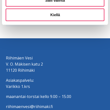
Salli valinta
Tonttijohdot ja liittymän huoltaminen
Nykyinen sivu
Klikkaa käyttääksesi valikkoa
Kiellä
Riihimäen Vesi
V. O. Mäkisen katu 2
11120 Riihimäki
Asiakaspalvelu:
Varikko 1.krs
maanantai-torstai kello 9.00 – 15.00
riihimaenvesi@riihimaki.fi