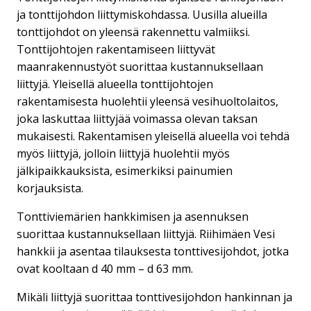
ja tonttijohdon liittymiskohdassa. Uusilla alueilla
tonttijohdot on yleensä rakennettu valmiiksi.
Tonttijohtojen rakentamiseen liittyvät
maanrakennustyöt suorittaa kustannuksellaan
liittyjä. Yleisellä alueella tonttijohtojen
rakentamisesta huolehtii yleensä vesihuoltolaitos,
joka laskuttaa liittyjää voimassa olevan taksan
mukaisesti. Rakentamisen yleisellä alueella voi tehdä
myös liittyjä, jolloin liittyjä huolehtii myös
jälkipaikkauksista, esimerkiksi painumien
korjauksista.
Tonttiviemärien hankkimisen ja asennuksen
suorittaa kustannuksellaan liittyjä. Riihimäen Vesi
hankkii ja asentaa tilauksesta tonttivesijohdot, jotka
ovat kooltaan d 40 mm – d 63 mm.
Mikäli liittyjä suorittaa tonttivesijohdon hankinnan ja