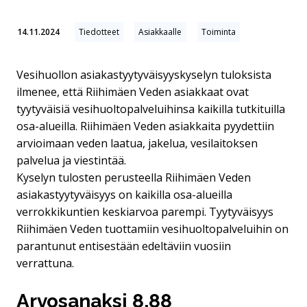
14.11.2024
Tiedotteet
Asiakkaalle
Toiminta
Vesihuollon asiakastyytyväisyyskyselyn tuloksista
ilmenee, että Riihimäen Veden asiakkaat ovat
tyytyväisiä vesihuoltopalveluihinsa kaikilla tutkituilla
osa-alueilla. Riihimäen Veden asiakkaita pyydettiin
arvioimaan veden laatua, jakelua, vesilaitoksen
palvelua ja viestintää.
Kyselyn tulosten perusteella Riihimäen Veden
asiakastyytyväisyys on kaikilla osa-alueilla
verrokkikuntien keskiarvoa parempi. Tyytyväisyys
Riihimäen Veden tuottamiin vesihuoltopalveluihin on
parantunut entisestään edeltäviin vuosiin
verrattuna.
Arvosanaksi 8,88