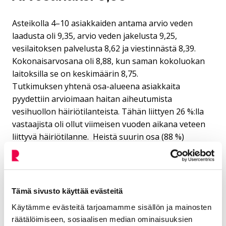
Asteikolla 4–10 asiakkaiden antama arvio veden
laadusta oli 9,35, arvio veden jakelusta 9,25,
vesilaitoksen palvelusta 8,62 ja viestinnästä 8,39.
Kokonaisarvosana oli 8,88, kun saman kokoluokan
laitoksilla se on keskimäärin 8,75.
Tutkimuksen yhtenä osa-alueena asiakkaita
pyydettiin arvioimaan haitan aiheutumista
vesihuollon häiriötilanteista. Tähän liittyen 26 %:lla
vastaajista oli ollut viimeisen vuoden aikana veteen
liittyvä häiriötilanne. Heistä suurin osa (88 %)
ilmoitti, että vesikatkoksista ei ollut aiheutunut
merkittävää haittaa.
Tekstiviestillä ilmoitus
Tämä sivusto käyttää evästeitä
vesikatkoista
Käytämme evästeitä tarjoamamme sisällön ja mainosten
räätälöimiseen, sosiaalisen median ominaisuuksien