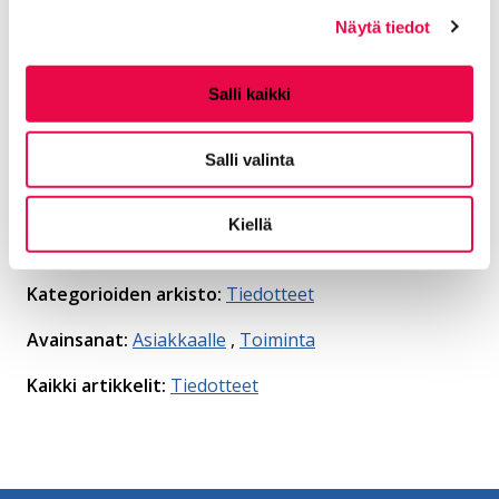
Hallinto
Näytä tiedot
040 330 4964
Salli kaikki
jarmo.ramo@riihimaki.fi
Salli valinta
Jaa Facebookissa
Jaa LinkedInissä
Jaa X:ssä
Jaa WhasAppissa
Jaa:
Kiellä
Kategorioiden arkisto:
Tiedotteet
Avainsanat:
Asiakkaalle
,
Toiminta
Kaikki artikkelit:
Tiedotteet