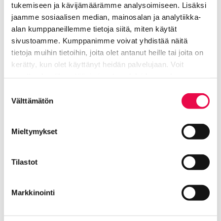
tukemiseen ja kävijämäärämme analysoimiseen. Lisäksi
Riihimäen Vesi ilmoittaa pääasiallisesti tekstiviestillä
jaamme sosiaalisen median, mainosalan ja analytiikka-
vesihuollon ennakkohuolloista ja häiriöistä.
alan kumppaneillemme tietoja siitä, miten käytät
Vastaajista 79 % toivoo myös tulevaisuudessa
sivustoamme. Kumppanimme voivat yhdistää näitä
saavansa tiedon häiriötilanteesta tekstiviestillä.
tietoja muihin tietoihin, joita olet antanut heille tai joita on
Loput vastaajista ilmoitti haluavansa tiedon jollakin
kerätty, kun olet käyttänyt heidän palvelujaan. Voit
muulla tavalla.
muuttaa hyväksyntääsi sivuston alalaidassa olevan
Asiakastyytyväisyyskyselyyn haastateltiin kaikkiaan
Tietoa evästeistä
linkin kautta.
Suostumuksen
235 asiakasta. Tutkimus toteutettiin kesä-elokuussa.
Välttämätön
valinta
Tutkimuksen kohderyhmän muodostivat kunkin
vesilaitoksen toiminta-alueella asuvat 25–74-
Mieltymykset
vuotiaat. Tutkimuksen toteutti Taloustutkimus Oy.
Tilastot
Rämö Jarmo
Markkinointi
Vesihuoltojohtaja