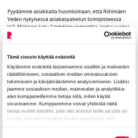
Pyydämme asiakkaita huomioimaan, että Riihimäen
Veden nykyisessä asiakaspalvelun toimipisteessä
V.O. Mäkisen katu 2 tehdään remonttia, jonka vuoksi
asiakaspalvelu palvelee normaalin aukiolon
puitteissa ma-to 17.-20.11. ainoastaan puhelimitse p.
019 758 4855. Perjantaisin asiakaspalvelu on suljettu.
Tämä sivusto käyttää evästeitä
Käytämme evästeitä tarjoamamme sisällön ja mainosten
räätälöimiseen, sosiaalisen median ominaisuuksien
Jaa Facebookissa
Jaa LinkedInissä
Jaa X:ssä
Jaa WhasAppissa
Jaa:
tukemiseen ja kävijämäärämme analysoimiseen. Lisäksi
jaamme sosiaalisen median, mainosalan ja analytiikka-
alan kumppaneillemme tietoja siitä, miten käytät
Kategorioiden arkisto:
Tiedotteet
sivustoamme. Kumppanimme voivat yhdistää näitä
tietoja muihin tietoihin, joita olet antanut heille tai joita on
Avainsanat:
Asiakkaalle
kerätty, kun olet käyttänyt heidän palvelujaan. Voit
Kaikki artikkelit:
Tiedotteet
muuttaa hyväksyntääsi sivuston alalaidassa olevan
Tietoa evästeistä
linkin kautta.
Suostumuksen