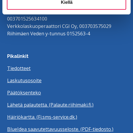
Kiellä
Verkkolaskutusosoite/OVT-tunnus
003701525634100
Verkkolaskuoperaattori CGI Oy, 003703575029
Riihimäen Veden y-tunnus 0152563-4
Pikalinkit
Tiedotteet
Laskutusosoite
Päätöksenteko
Lähetä palautetta. (Palaute.riihimaki.fi.)
Häiriökartta. (Fi.sms-service.dk.)
BlueIdea saavutettavuusseloste. (PDF-tiedosto.)