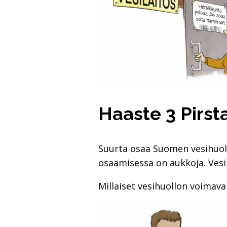
Haaste 3 Pirsta
Suurta osaa Suomen vesihuolto
osaamisessa on aukkoja. Ves
Millaiset vesihuollon voimav