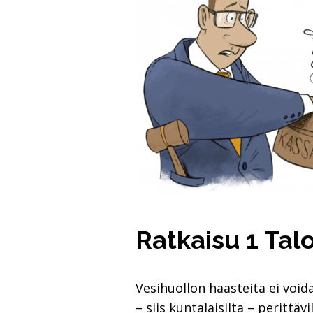
Ratkaisu 1 Tal
Vesihuollon haasteita ei void
– siis kuntalaisilta – perittäv