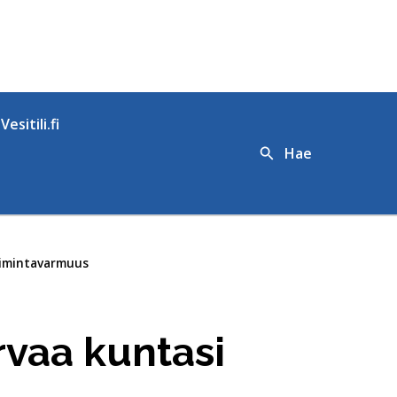
Vesitili.fi
Hae
oimintavarmuus
rvaa kuntasi