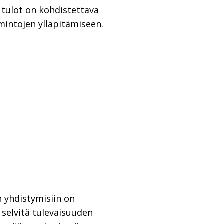
utulot on kohdistettava
intojen ylläpitämiseen.
n yhdistymisiin on
 selvitä tulevaisuuden