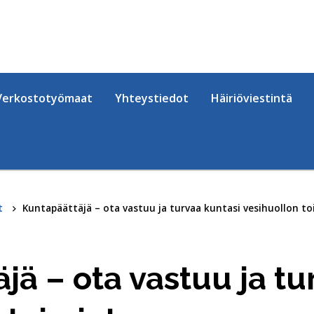
Verkostotyömaat
Yhteystiedot
Häiriöviestintä
t
Kuntapäättäjä – ota vastuu ja turvaa kuntasi vesihuollon t
jä – ota vastuu ja tu