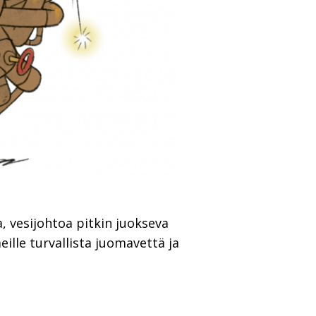
, vesijohtoa pitkin juokseva
ille turvallista juomavettä ja