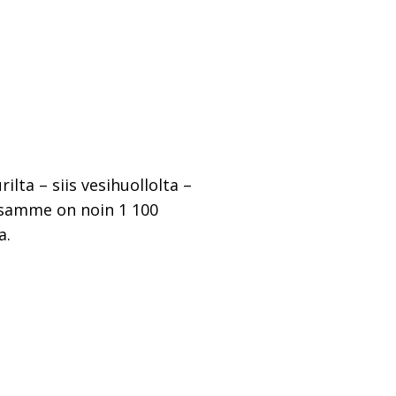
lta – siis vesihuollolta –
assamme on noin 1 100
a.