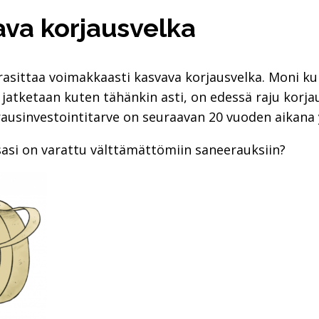
ava korjausvelka
rasittaa voimakkaasti kasvava korjausvelka. Moni ku
os jatketaan kuten tähänkin asti, on edessä raju kor
ausinvestointitarve on seuraavan 20 vuoden aikana yl
asi on varattu välttämättömiin saneerauksiin?