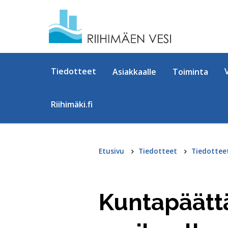
Hyppää sisältöön
Tiedotteet
Asiakkaalle
Toiminta
Riihimäki.fi
Etusivu
Tiedotteet
Tiedottee
Kuntapäättä