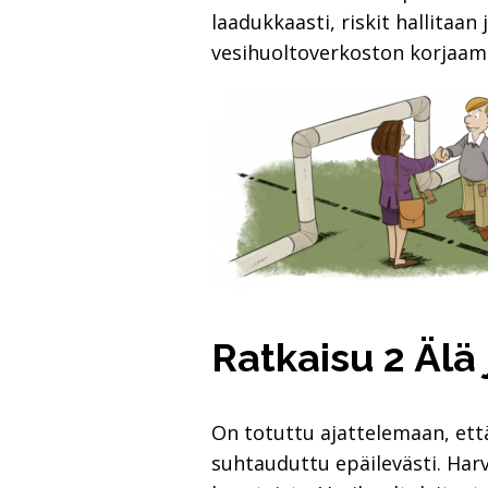
laadukkaasti, riskit hallitaa
vesihuoltoverkoston korjaam
Ratkaisu 2 Älä 
On totuttu ajattelemaan, että
suhtauduttu epäilevästi. Harv