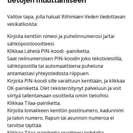
tietojen muuttamiseen
Valitse tapa, jolla haluat Riihimäen Veden tiedottavan
vesikatkoista:
Kirjoita kenttiin nimesi ja puhelinnumerosi ja/tai
sähköpostiosoitteesi.
Klikkaa Lähetä PIN-koodi -painiketta.
Saat nelinumeroisen PIN-koodin joko tekstiviestillä,
sähköpostilla tai automaattisena puheluna
antamastasi yhteystiedosta riippuen.
Kirjoita PIN-koodi sille varattuun kenttään, ja klikkaa
OK-painiketta. Olet rekisteröitynyt palveluun ja voit
siirtyä tallentamaan osoitteita omiin tietoihisi.
Klikkaa Tilaa-painiketta.
Kirjoita lomakkeen kenttiin postinumero, kadunnimi
ja talon numero. Rapun tai asunnon numeroa ei
tarvitse täyttää.
Klikkaa Tilaa-painiketta osoitteesi kohdalta.