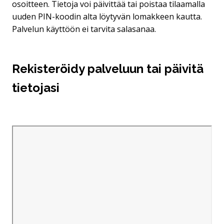
osoitteen. Tietoja voi päivittää tai poistaa tilaamalla
uuden PIN-koodin alta löytyvän lomakkeen kautta.
Palvelun käyttöön ei tarvita salasanaa.
Rekisteröidy palveluun tai päivitä
tietojasi
Hyppää upotuksen yli: Voit lisätä yhteystietosi. Matkap
Voit lisätä yhteystietosi. Matkapuhelinnumero, lankapuh