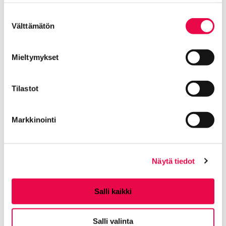
muuttaa hyväksyntääsi sivuston alalaidassa olevan
Tietoa evästeistä
linkin kautta.
Suostumuksen
Välttämätön
valinta
Mieltymykset
Tilastot
Markkinointi
Näytä tiedot
Salli kaikki
Salli valinta