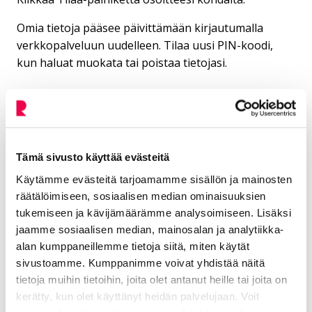
Omia tietoja pääsee päivittämään kirjautumalla
verkkopalveluun uudelleen. Tilaa uusi PIN-koodi,
kun haluat muokata tai poistaa tietojasi.
Häiriökartta
Tämä sivusto käyttää evästeitä
Hyppää upotuksen yli: Häiriökartta Riihimäen kaupungista
Häiriökartta Riihimäen kaupungista. Kartalla on merkitty 
Käytämme evästeitä tarjoamamme sisällön ja mainosten
räätälöimiseen, sosiaalisen median ominaisuuksien
tukemiseen ja kävijämäärämme analysoimiseen. Lisäksi
jaamme sosiaalisen median, mainosalan ja analytiikka-
alan kumppaneillemme tietoja siitä, miten käytät
sivustoamme. Kumppanimme voivat yhdistää näitä
tietoja muihin tietoihin, joita olet antanut heille tai joita on
kerätty, kun olet käyttänyt heidän palvelujaan. Voit