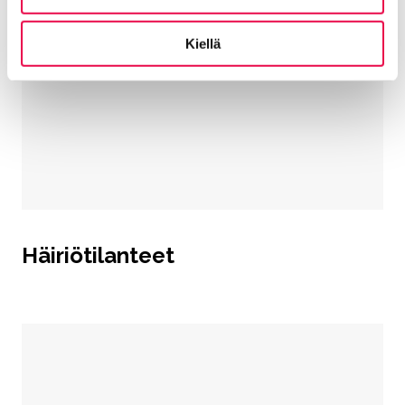
Kiellä
Häiriötilanteet
Hyppää upotuksen yli: Häiriötilanteet tekstinä.
Häiriötilanteet tekstinä.