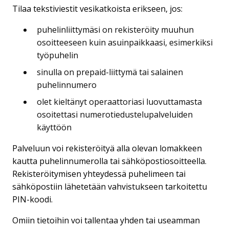
Tilaa tekstiviestit vesikatkoista erikseen, jos:
puhelinliittymäsi on rekisteröity muuhun
osoitteeseen kuin asuinpaikkaasi, esimerkiksi
työpuhelin
sinulla on prepaid-liittymä tai salainen
puhelinnumero
olet kieltänyt operaattoriasi luovuttamasta
osoitettasi numerotiedustelupalveluiden
käyttöön
Palveluun voi rekisteröityä alla olevan lomakkeen
kautta puhelinnumerolla tai sähköpostiosoitteella.
Rekisteröitymisen yhteydessä puhelimeen tai
sähköpostiin lähetetään vahvistukseen tarkoitettu
PIN-koodi.
Omiin tietoihin voi tallentaa yhden tai useamman