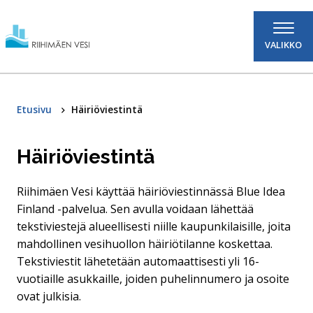
Hyppää sisältöön
VALIKKO
Etusivu
Häiriöviestintä
Häiriöviestintä
Riihimäen Vesi käyttää häiriöviestinnässä Blue Idea
Finland -palvelua. Sen avulla voidaan lähettää
tekstiviestejä alueellisesti niille kaupunkilaisille, joita
mahdollinen vesihuollon häiriötilanne koskettaa.
Tekstiviestit lähetetään automaattisesti yli 16-
vuotiaille asukkaille, joiden puhelinnumero ja osoite
ovat julkisia.